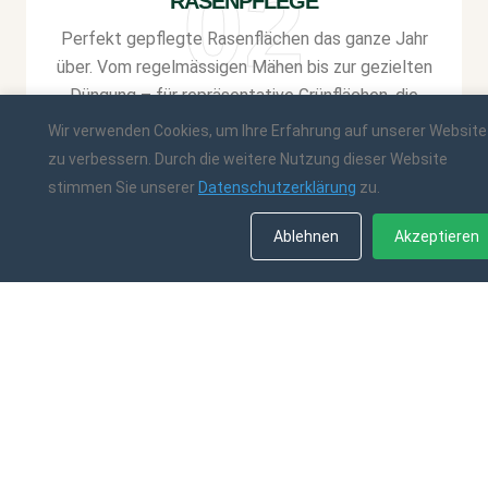
RASENPFLEGE
Perfekt gepflegte Rasenflächen das ganze Jahr
über. Vom regelmässigen Mähen bis zur gezielten
Düngung – für repräsentative Grünflächen, die
überzeugen.
Wir verwenden Cookies, um Ihre Erfahrung auf unserer Website
verbessern. Durch die weitere Nutzung dieser Website stimme
NEUBEPFLANZUNGEN
Sie unserer
Datenschutzerklärung
zu.
Durchdachte Bepflanzungskonzepte, die
begeistern. Von repräsentativen Eingangsbereichen
Ablehnen
Akzeptiere
bis zu einladenden Gartenanlagen – mit saisonaler
Wechselbepflanzung immer im besten Licht.